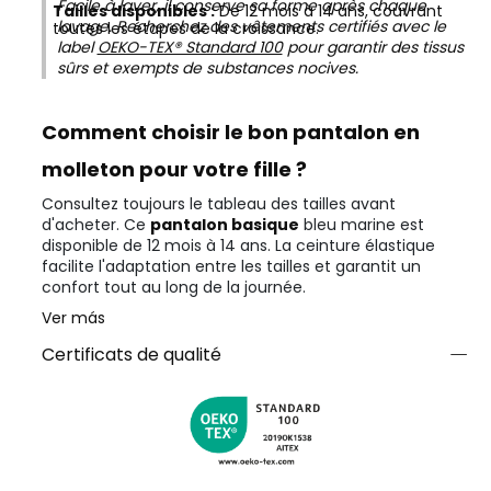
Facile à laver, il conserve sa forme après chaque
Tailles disponibles :
De 12 mois à 14 ans, couvrant
lavage. Recherchez des vêtements certifiés avec le
toutes les étapes de la croissance.
label
OEKO-TEX® Standard 100
pour garantir des tissus
sûrs et exempts de substances nocives.
Comment choisir le bon pantalon en
molleton pour votre fille ?
Consultez toujours le tableau des tailles avant
d'acheter. Ce
pantalon basique
bleu marine est
disponible de 12 mois à 14 ans. La ceinture élastique
facilite l'adaptation entre les tailles et garantit un
confort tout au long de la journée.
Ver más
Certificats de qualité