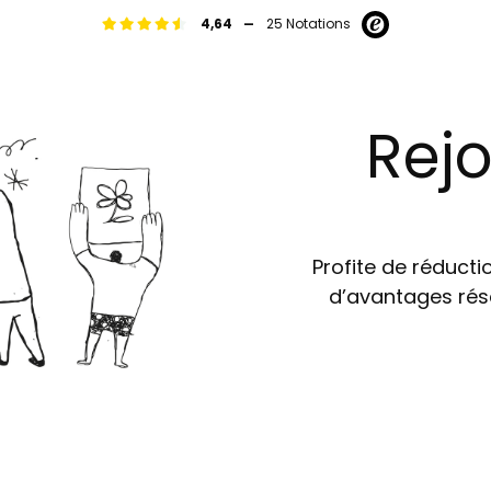
-
4,64
25 Notations
Rejo
Profite de réductio
d’avantages rés