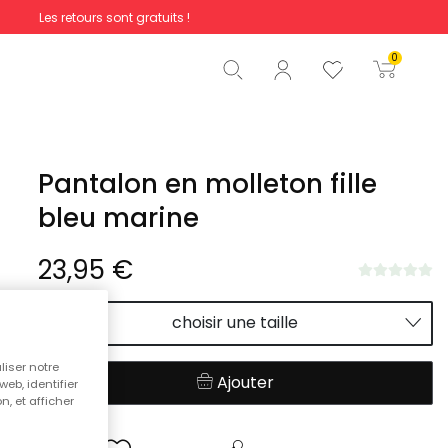
Les retours sont gratuits !
Total
0,00 €
0
Commencer la commande
Pantalon en molleton fille
bleu marine
23,95 €
choisir une taille
liser notre
Ajouter
web, identifier
n, et afficher