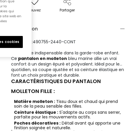
ition que
r la
Sauvez
Partager
okies qui
e site web en
nnées
Description
RÉFÉRENCE:490755-2440-CONT
les cookies
Un basique indispensable dans la garde-robe enfant.
Ce
pantalon en molleton
bleu marine allie un vrai
confort à un design épuré et polyvalent. Idéal pour le
quotidien, sa coupe ajustée et sa ceinture élastique en
font un choix pratique et durable.
CARACTÉRISTIQUES DU PANTALON
MOLLETON FILLE :
Matière molleton :
Tissu doux et chaud qui prend
soin de la peau sensible des filles.
Ceinture élastique :
S'adapte au corps sans serrer,
parfaite pour les mouvements actifs.
Poches décoratives :
Détail avant qui apporte une
finition soignée et naturelle.