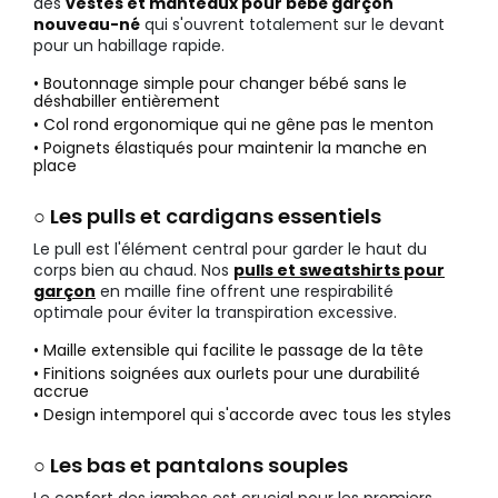
des
vestes et manteaux pour bébé garçon
nouveau-né
qui s'ouvrent totalement sur le devant
pour un habillage rapide.
• Boutonnage simple pour changer bébé sans le
déshabiller entièrement
• Col rond ergonomique qui ne gêne pas le menton
• Poignets élastiqués pour maintenir la manche en
place
○ Les pulls et cardigans essentiels
Le pull est l'élément central pour garder le haut du
corps bien au chaud. Nos
pulls et sweatshirts pour
garçon
en maille fine offrent une respirabilité
optimale pour éviter la transpiration excessive.
• Maille extensible qui facilite le passage de la tête
• Finitions soignées aux ourlets pour une durabilité
accrue
• Design intemporel qui s'accorde avec tous les styles
○ Les bas et pantalons souples
Le confort des jambes est crucial pour les premiers