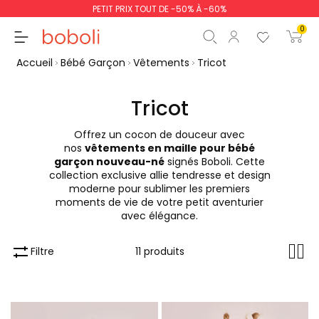
PETIT PRIX TOUT DE -50% À -60%
0
Accueil
Bébé Garçon
Vêtements
Tricot
Tricot
Offrez un cocon de douceur avec
Sous-total
0,00 €
nos
vêtements en maille pour bébé
garçon nouveau-né
signés Boboli. Cette
Total
0,00 €
collection exclusive allie tendresse et design
moderne pour sublimer les premiers
poursuit
Commencer la comm
moments de vie de votre petit aventurier
avec élégance.
Filtre
11 produits