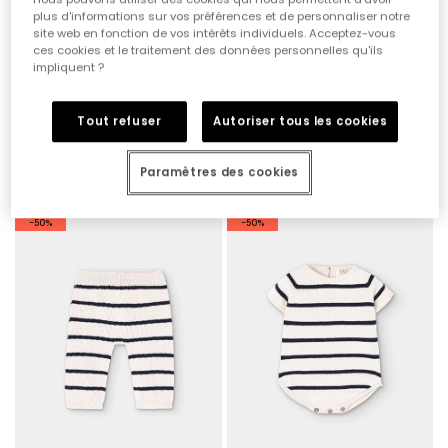
plus d'informations sur vos préférences et de personnaliser notre
site web en fonction de vos intérêts individuels. Acceptez-vous
ces cookies et le traitement des données personnelles qu'ils
impliquent ?
Tout refuser
Autoriser tous les cookies
Pull bébé fil 100 % recyclé | Limited Edition
Pull bébé à rayures fil 100 % recyclé | Limited Edition
32,95 €
32,95 €
16,45 €
16,45 €
Paramètres des cookies
-50%
-50%