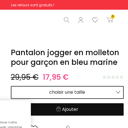
Les retours sont gratuits !
Total
0,00 €
0
Commencer la commande
Pantalon jogger en molleton
pour garçon en bleu marine
29,95 €
17,95 €
choisir une taille
Ajouter
liser notre
web, identifier