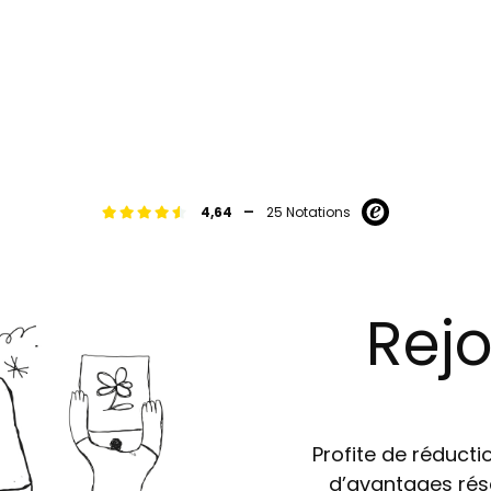
-
4,64
25 Notations
Rejo
Profite de réductio
d’avantages rés