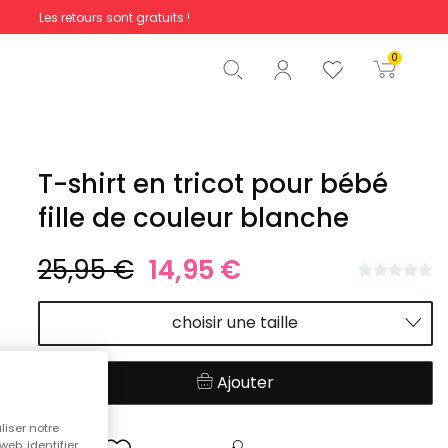
Les retours sont gratuits !
Total
0,00 €
0
Commencer la commande
T-shirt en tricot pour bébé
fille de couleur blanche
25,95 €
14,95 €
choisir une taille
Ajouter
liser notre
web, identifier