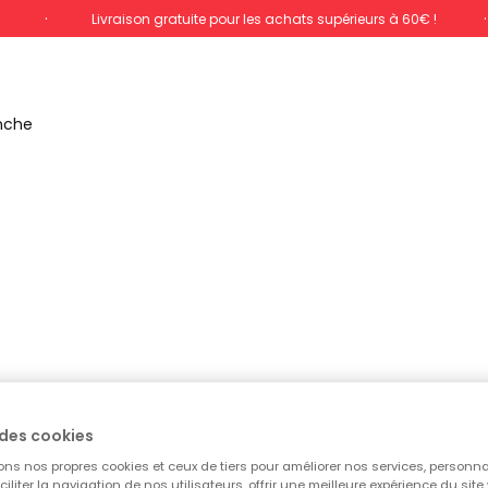
%
Livraison gratuite pour les achats supérieurs à 60€ !
anche
des cookies
ons nos propres cookies et ceux de tiers pour améliorer nos services, personna
aciliter la navigation de nos utilisateurs, offrir une meilleure expérience du site 