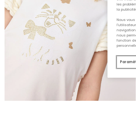
les problèm
la publicit
Nous vous 
l'utilisate
navigation 
nous permet
fonction d
personnelle
Paramèt