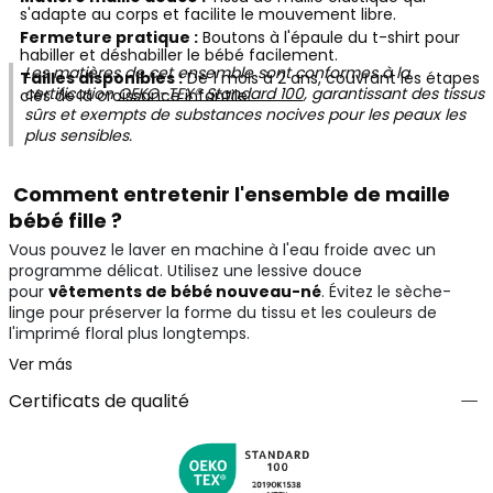
s'adapte au corps et facilite le mouvement libre.
Fermeture pratique :
Boutons à l'épaule du t-shirt pour
habiller et déshabiller le bébé facilement.
Les matières de cet ensemble sont conformes à la
Tailles disponibles :
De 1 mois à 2 ans, couvrant les étapes
certification
OEKO-TEX® Standard 100
, garantissant des tissus
clés de la croissance infantile.
sûrs et exempts de substances nocives pour les peaux les
plus sensibles.
Comment entretenir l'ensemble de maille
bébé fille ?
Vous pouvez le laver en machine à l'eau froide avec un
programme délicat. Utilisez une lessive douce
pour
vêtements de bébé nouveau-né
. Évitez le sèche-
linge pour préserver la forme du tissu et les couleurs de
l'imprimé floral plus longtemps.
Ver más
Certificats de qualité