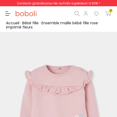
Livraison gratuite pour les achats supérieurs à 60€ !
0
Accueil
Bébé fille
Ensemble maille bébé fille rose
imprimé fleurs
Sous-total
0,00 €
Total
0,00 €
poursuit
Commencer la comm