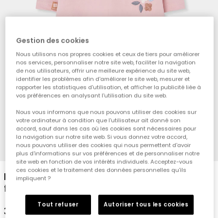
Gestion des cookies
Nous utilisons nos propres cookies et ceux de tiers pour améliorer
nos services, personnaliser notre site web, faciliter la navigation
de nos utilisateurs, offrir une meilleure expérience du site web,
identifier les problèmes afin d'améliorer le site web, mesurer et
rapporter les statistiques d'utilisation, et afficher la publicité liée à
vos préférences en analysant l'utilisation du site web.
Nous vous informons que nous pouvons utiliser des cookies sur
votre ordinateur à condition que l'utilisateur ait donné son
accord, sauf dans les cas où les cookies sont nécessaires pour
la navigation sur notre site web. Si vous donnez votre accord,
nous pouvons utiliser des cookies qui nous permettent d'avoir
1
2
3
4
5
6
7
8
plus d'informations sur vos préférences et de personnaliser notre
site web en fonction de vos intérêts individuels. Acceptez-vous
ces cookies et le traitement des données personnelles qu'ils
Ensemble maille bébé fille rose imprimé
impliquent ?
fleurs
Tout refuser
Autoriser tous les cookies
35,95 €