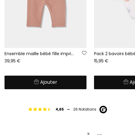
Ensemble maille bébé fille imprimé fleurs rose
39,95 €
15,95 €
Ajouter
Aj
-
4,65
26 Notations