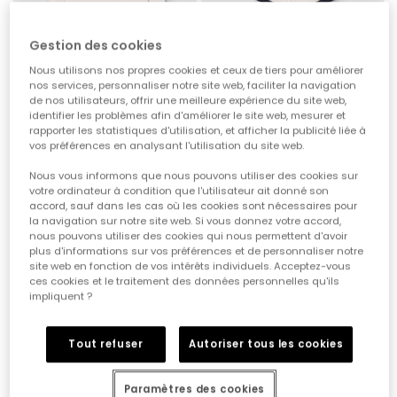
Gestion des cookies
Nous utilisons nos propres cookies et ceux de tiers pour améliorer
nos services, personnaliser notre site web, faciliter la navigation
de nos utilisateurs, offrir une meilleure expérience du site web,
identifier les problèmes afin d'améliorer le site web, mesurer et
Pull bébé fil 100 % recyclé | Limited Edition
Short bébé blanc en maille fil 100 % recyclé | Limited Edition
rapporter les statistiques d'utilisation, et afficher la publicité liée à
32,95 €
22,95 €
16,45 €
11,45 €
vos préférences en analysant l'utilisation du site web.
Nous vous informons que nous pouvons utiliser des cookies sur
votre ordinateur à condition que l'utilisateur ait donné son
-50%
-50%
accord, sauf dans les cas où les cookies sont nécessaires pour
la navigation sur notre site web. Si vous donnez votre accord,
nous pouvons utiliser des cookies qui nous permettent d'avoir
plus d'informations sur vos préférences et de personnaliser notre
site web en fonction de vos intérêts individuels. Acceptez-vous
ces cookies et le traitement des données personnelles qu'ils
impliquent ?
Tout refuser
Autoriser tous les cookies
Paramètres des cookies