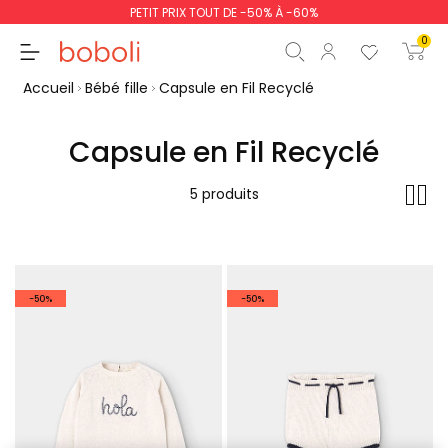
PETIT PRIX TOUT DE -50% À -60%
0
Accueil
Bébé fille
Capsule en Fil Recyclé
Capsule en Fil Recyclé
Sous-total
0,00 €
5 produits
Total
0,00 €
poursuit
Commencer la comm
-50%
-50%